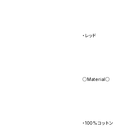
・レッド
○Material○
・100%コットン