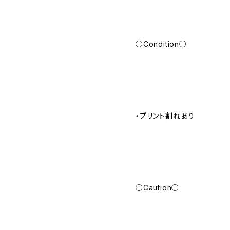
○Condition○
・プリント割れあり
○Caution○