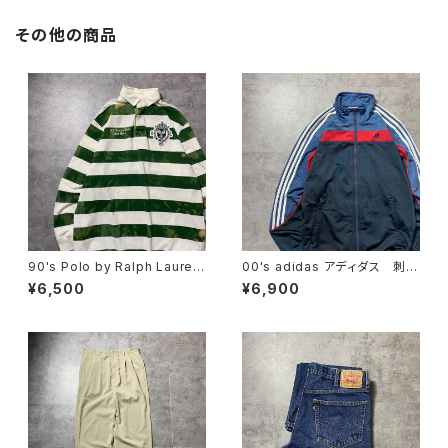
その他の商品
90's Polo by Ralph Lauren
00's adidas アディダス 刺繍
ポロバイラルフローレン 刺繍×
ワンポイント バックプリント
¥6,500
¥6,900
ワッペン ボーダー ラガーシ
サイドストライプ マルチカラ
ャツ ポロシャツ ロンT
ー ジャージ トラックジャケッ
ト