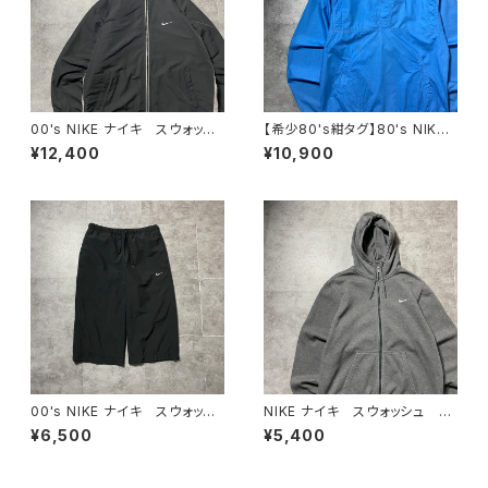
00's NIKE ナイキ スウォッシ
【希少80's紺タグ】80's NIKE
ュ 刺繍ワンポイント フード
ナイキ 紺タグ スウォッシュ
¥12,400
¥10,900
刺繍 ドローコード ブラッ
刺繍ワンポイント スタンドカラ
ク 黒 中綿 ナイロンジャケ
ー ブルー コットンナイロン
ット
プルオーバー アノラック
00's NIKE ナイキ スウォッシ
NIKE ナイキ スウォッシュ 刺
ュ 刺繍ロゴ クロップド丈
繍ワンポイント グレー フル
¥6,500
¥5,400
ブラック 黒 ナイロンショー
ジップ ジップパーカー
ツ ハーフパンツ