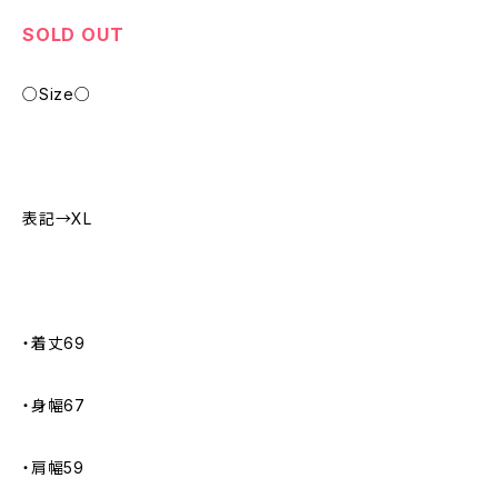
SOLD OUT
○Size○
表記→XL
・着丈69
・身幅67
・肩幅59