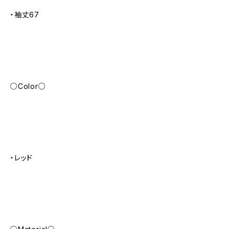
・袖丈67
○Color○
・レッド