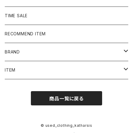
TIME SALE
RECOMMEND ITEM
BRAND
NIKE
ITEM
stussy
Long Sleeve Tee
商品一覧に戻る
Supreme
Tee
Ralph Lauren/Polo Sport
Rugger shirt
© used_clothing_katharsis