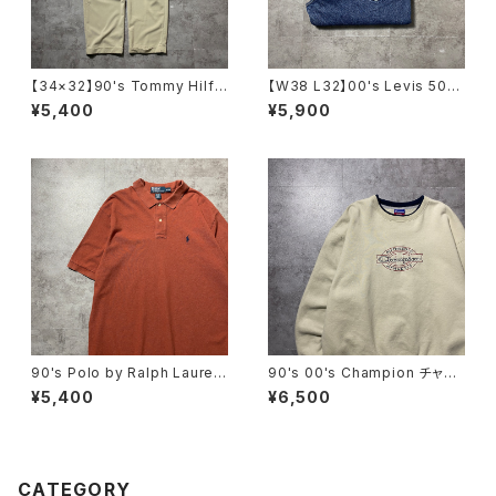
【34×32】90's Tommy Hilfi
【W38 L32】00's Levis 505
ger トミーヒルフィガー ジッパ
リーバイス ジッパーフライ ス
¥5,400
¥5,900
ーフライ 2タック ベージュ
トレート 濃紺 デニムパン
ポリエステル スラックス
ツ ジーンズ
90's Polo by Ralph Lauren
90's 00's Champion チャン
ポロバイラルフローレン 刺繍
ピオン 刺繍ロゴ ラインリ
¥5,400
¥6,500
ワンポイント ポニー ブラウ
ブ ベージュ スウェット トレ
ン Tシャツ ポロシャツ
ーナー
CATEGORY