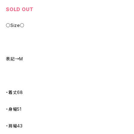
SOLD OUT
○Size○
表記→M
・着丈68
・身幅51
・肩幅43