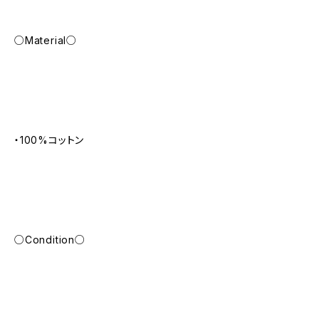
○Material○
・100%コットン
○Condition○