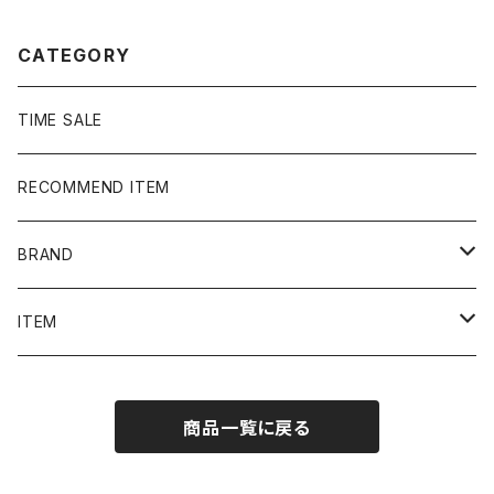
ャツ
CATEGORY
TIME SALE
RECOMMEND ITEM
BRAND
NIKE
ITEM
stussy
Long Sleeve Tee
商品一覧に戻る
Supreme
Tee