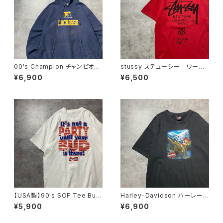
00's Champion チャンピオ
stussy ステューシー ワール
ン リバースウィーブ ラクロ
ドツアー×ラスタ 両面プリン
¥6,900
¥6,500
ス プリント 2XLサイズ ネ
ト レッド 赤 Tシャツ
イビー スウェット パーカー
【USA製】90's SOF Tee Bud
Harley-Davidson ハーレーダ
weiser バドワイザー バック
ビッドソン ヘラジカ プリン
¥5,900
¥6,900
プリント 飲料企業系 シング
ト コピーライト2016 ブラッ
ルステッチ ホワイト 白 Tシ
ク 黒 Tシャツ