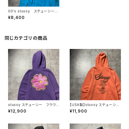
00's stussy ステューシー
アームプリント ランダムロゴ
¥8,400
ブルー 水色 スウェット パ
ーカー
同じカテゴリの商品
stussy ステューシー フラワ
【USA製】stussy ステューシ
ー グラフィック バックプリン
ー ワールドツアー バックプリ
¥12,900
¥11,900
ト パープル スウェット パー
ント オレンジ スウェット パ
カー フーディ
ーカー フーディ