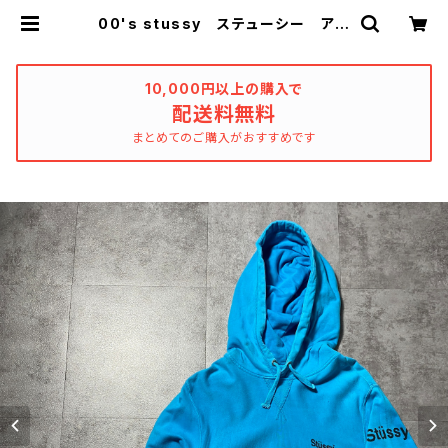
00's stussy ステューシー アー
ムプリント ランダムロゴ ブルー
水色 スウェット パーカー | used
_clothing_katharsis
10,000円以上の購入で
配送料無料
まとめてのご購入がおすすめです