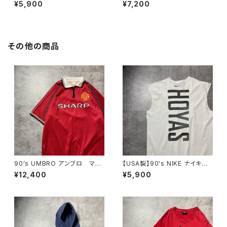
ク ワンポイント ロゴプリン
CATION INN グラフィック プ
¥5,900
¥7,200
ト カーキグリーン Tシャツ
リント ホワイト 白 Tシャツ
その他の商品
90's UMBRO アンブロ マン
【USA製】90's NIKE ナイキ
チェスターユナイテッド イング
Georgetown Hoyas バックプ
¥12,400
¥5,900
ランドプレミアリーグ ハーフジ
リント ホワイト 白 ノースリ
ップ SHARP サイドロゴ ユ
ーブ タンクトップ Tシャツ
ニフォーム ゲームシャツ サッ
カーシャツ