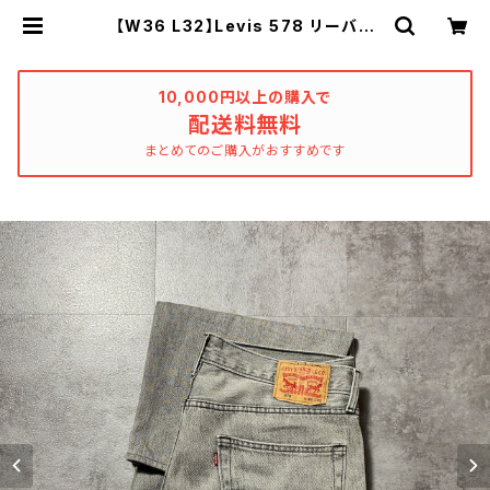
【W36 L32】Levis 578 リーバイ
ス 150周年ラベル ジッパーフラ
イ ワイド バギー 先染め ブラッ
クデニム ジーンズ | used_clothi
ng_katharsis
10,000円以上の購入で
配送料無料
まとめてのご購入がおすすめです