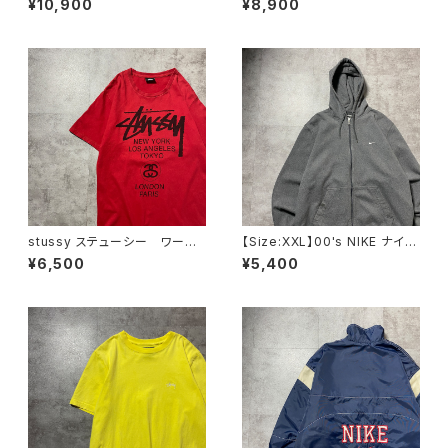
¥10,900
¥8,900
ワンポイント ホワイト 白 T
ント スラング シングルステッ
シャツ ポロシャツ
チ ホワイト 白 Tシャツ
stussy ステューシー ワール
【Size:XXL】00's NIKE ナイ
ドツアー×ラスタ 両面プリン
キ スウォッシュ 刺繍ワンポイ
¥6,500
¥5,400
ト レッド 赤 Tシャツ
ント グレー フルジップ スウ
ェット ジップパーカー フーデ
ィ