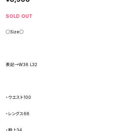
SOLD OUT
○Size○
表記→W36 L32
・ウエスト100
・レングス66
・股上34