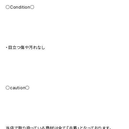
○Condition○
・目立つ傷や汚れなし
○caution○
当店で取り扱っている商材は全て『古着』となっております。