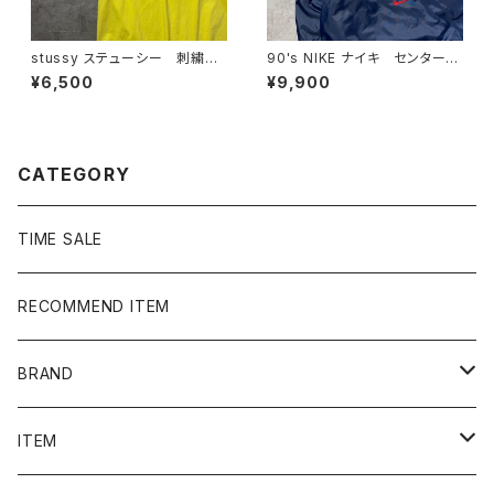
stussy ステューシー 刺繍ワ
90's NIKE ナイキ センタース
ンポイント ストックロゴ イエ
ウォッシュ ハーフジップ バッ
¥6,500
¥9,900
ロー Tシャツ
ク刺繍 中綿 ナイロンプルオ
ーバー
CATEGORY
TIME SALE
RECOMMEND ITEM
BRAND
NIKE
ITEM