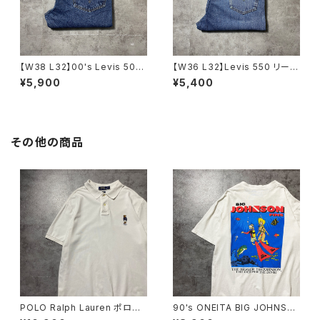
【W38 L32】00's Levis 505
【W36 L32】Levis 550 リーバ
リーバイス ジッパーフライ ス
イス ジッパーフライ バギ
¥5,900
¥5,400
トレート 濃紺 デニムパン
ー テーパード 140周年 デ
ツ ジーンズ
ニムパンツ ジーンズ
その他の商品
POLO Ralph Lauren ポロラ
90's ONEITA BIG JOHNSO
ルフローレン ポロベア 刺繍
N FINS ダイビング バックプリ