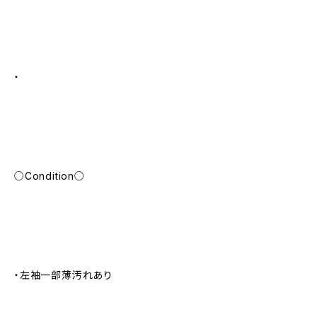
・
○Condition○
・左袖一部薄汚れあり