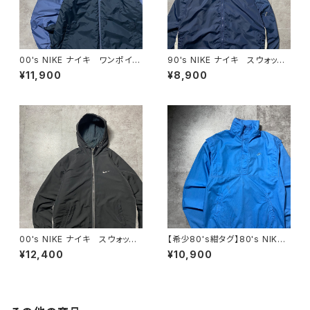
00's NIKE ナイキ ワンポイン
90's NIKE ナイキ スウォッシ
ト ラベルロゴ バイカラー
ュ 両面刺繍 ネイビー フー
¥11,900
¥8,900
中綿 ナイロンジャケット
ド ナイロンジャケット
00's NIKE ナイキ スウォッシ
【希少80's紺タグ】80's NIKE
ュ 刺繍ワンポイント フード
ナイキ 紺タグ スウォッシュ
¥12,400
¥10,900
刺繍 ドローコード ブラッ
刺繍ワンポイント スタンドカラ
ク 黒 中綿 ナイロンジャケ
ー ブルー コットンナイロン
ット
プルオーバー アノラック