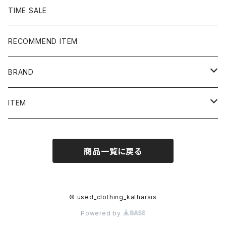
TIME SALE
RECOMMEND ITEM
BRAND
NIKE
ITEM
stussy
Long Sleeve Tee
商品一覧に戻る
Supreme
Tee
Ralph Lauren/Polo Sport
Rugger shirt
© used_clothing_katharsis
Powered by
Harley-Davidson
Polo shirt