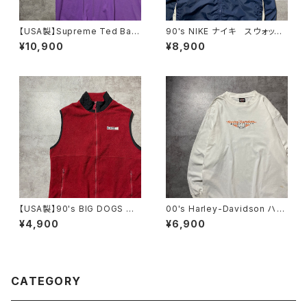
【USA製】Supreme Ted Bafa
90's NIKE ナイキ スウォッシ
loukos “1970s Kids Photo
ュ 両面刺繍 ネイビー フー
¥10,900
¥8,900
シュプリーム グラフィック フ
ド ナイロンジャケット
ォトプリント パープル 紫 T
シャツ
【USA製】90's BIG DOGS 希
00's Harley-Davidson ハー
少POLAR DOGSタグ ビッグ
レーダビッドソン スカル セン
¥4,900
¥6,900
ドッグス ワンポイント ラベル
ター刺繍ロゴ ホワイト 白
ロゴ XLサイズ レッド 赤
Tシャツ ロンT
フリースベスト
CATEGORY