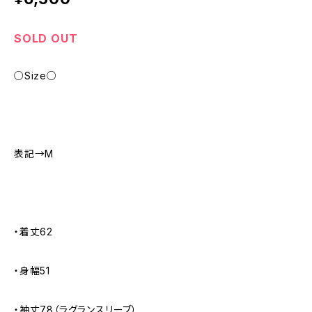
SOLD OUT
○Size○
表記→M
・着丈62
・身幅51
・袖丈78（ラグランスリーブ）