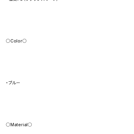
○Color○
・ブルー
○Material○