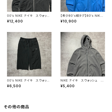
00's NIKE ナイキ スウォッシ
【希少80's紺タグ】80's NIKE
ュ 刺繍ワンポイント フード
ナイキ 紺タグ スウォッシュ
¥12,400
¥10,900
刺繍 ドローコード ブラッ
刺繍ワンポイント スタンドカラ
ク 黒 中綿 ナイロンジャケ
ー ブルー コットンナイロン
ット
プルオーバー アノラック
00's NIKE ナイキ スウォッシ
NIKE ナイキ スウォッシュ 刺
ュ 刺繍ロゴ クロップド丈
繍ワンポイント グレー フル
¥6,500
¥5,400
ブラック 黒 ナイロンショー
ジップ ジップパーカー
ツ ハーフパンツ
その他の商品