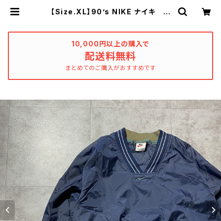
【Size.XL】90’s NIKE ナイキ ス
ウォッシュ 刺繍センターロゴ ライ
ンリブ ナイロンプルオーバー | use
d_clothing_katharsis
10,000円以上の購入で
配送料無料
まとめてのご購入がおすすめです