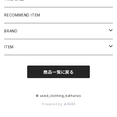
RECOMMEND ITEM
BRAND
NIKE
ITEM
stussy
Long Sleeve Tee
商品一覧に戻る
Supreme
Tee
Ralph Lauren/Polo Sport
Rugger shirt
© used_clothing_katharsis
Powered by
Harley-Davidson
Polo shirt