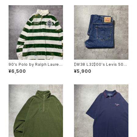
90's Polo by Ralph Lauren
【W38 L32】00's Levis 505
ポロバイラルフローレン 刺繍×
リーバイス ジッパーフライ ス
¥6,500
¥5,900
ワッペン ボーダー ラガーシ
トレート 濃紺 デニムパン
ャツ ポロシャツ ロンT
ツ ジーンズ