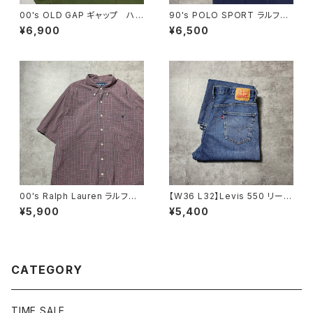
00's OLD GAP ギャップ ハ
90's POLO SPORT ラルフロ
ーフジップ コーデュロイ グリ
ーレン ポロスポーツ ハーフ
¥6,900
¥6,500
ーン フリーススウェット トレ
ジップ 刺繍ワンポイント 鹿
ーナー
の子 ネイビー Tシャツ ポ
ロシャツ
00's Ralph Lauren ラルフロ
【W36 L32】Levis 550 リーバ
ーレン 刺繍ロゴ ポニー チ
イス ジッパーフライ バギ
¥5,900
¥5,400
ェック総柄 半袖 ボタンダウ
ー テーパード 140周年 デ
ンシャツ
ニムパンツ ジーンズ
CATEGORY
TIME SALE