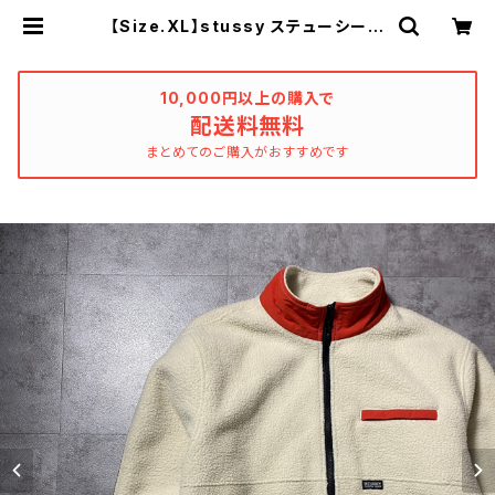
【Size.XL】stussy ステューシー
ラベルロゴ クリームホワイト ボア
フリースジャケット | used_clothin
g_katharsis
10,000円以上の購入で
配送料無料
まとめてのご購入がおすすめです