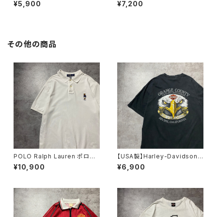
ク ワンポイント ロゴプリン
CATION INN グラフィック プ
¥5,900
¥7,200
ト カーキグリーン Tシャツ
リント ホワイト 白 Tシャツ
その他の商品
POLO Ralph Lauren ポロラ
【USA製】Harley-Davidson
ルフローレン ポロベア 刺繍
ハーレーダビッドソン 両面プリ
¥10,900
¥6,900
ワンポイント ホワイト 白 T
ント イーグル ブラック 黒
シャツ ポロシャツ
Tシャツ