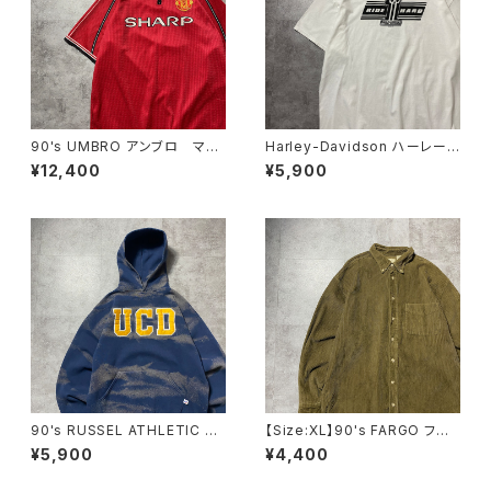
90's UMBRO アンブロ マン
Harley-Davidson ハーレーダ
チェスターユナイテッド イング
ビッドソン NO.1 両面プリン
¥12,400
¥5,900
ランドプレミアリーグ ハーフジ
ト コピーライト2022 ホワイ
ップ SHARP サイドロゴ ユ
ト 白 Tシャツ
ニフォーム ゲームシャツ サッ
カーシャツ
90's RUSSEL ATHLETIC ラ
【Size:XL】90's FARGO ファ
ッセルアスレチック UCD ワッ
ーゴ コーデュロイ生地 胸ポ
¥5,900
¥4,400
ペンカレッジロゴ ブリーチ加
ケット ブラウン ボタンダウン
工 スウェット パーカー
シャツ