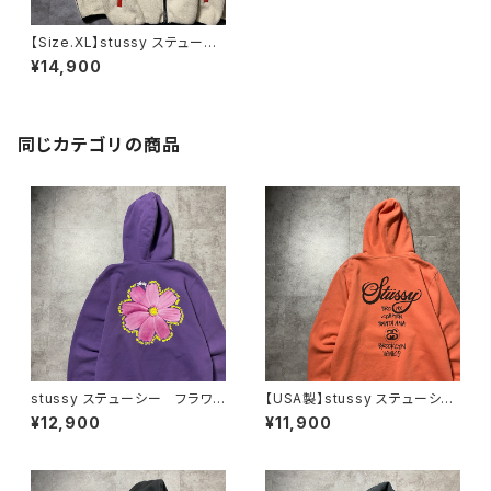
【Size.XL】stussy ステューシ
ー ラベルロゴ クリームホワ
¥14,900
イト ボアフリースジャケット
同じカテゴリの商品
stussy ステューシー フラワ
【USA製】stussy ステューシ
ー グラフィック バックプリン
ー ワールドツアー バックプリ
¥12,900
¥11,900
ト パープル スウェット パー
ント オレンジ スウェット パ
カー フーディ
ーカー フーディ