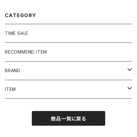
CATEGORY
TIME SALE
RECOMMEND ITEM
BRAND
NIKE
ITEM
stussy
Long Sleeve Tee
商品一覧に戻る
Supreme
Tee