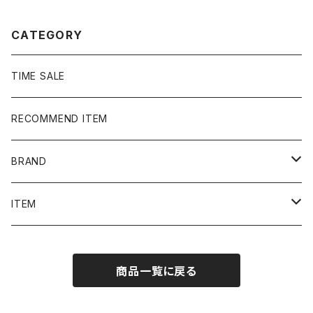
ウェット パーカー
CATEGORY
TIME SALE
RECOMMEND ITEM
BRAND
NIKE
ITEM
stussy
Long Sleeve Tee
商品一覧に戻る
Supreme
Tee