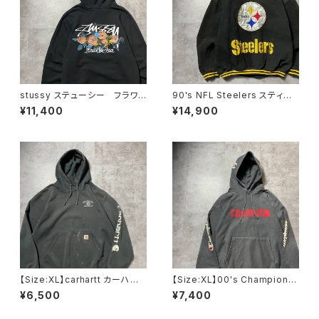
stussy ステューシー フラワ
90's NFL Steelers スティー
ーグラフィック バックプリン
ラーズ バックロゴ ラインリ
¥11,400
¥14,900
ト ブラック 黒 スウェット
ブ スタジャン レザージャケッ
パーカー フーディ
ト
【Size:XL】carhartt カーハー
【Size:XL】00's Champion
ト 刺繍企業ロゴ アームプリ
チャンピオン リバースウィー
¥6,500
¥7,400
ント グッドダメージ ダークグ
ブ ワッペンロゴ アーム&フー
レー スウェット パーカー
ドワッペン ダークグレー ス