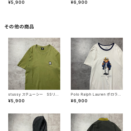
ビッドソン NO.1 両面プリン
ビッドソン ヘラジカ プリン
¥5,900
¥6,900
ト コピーライト2022 ホワイ
ト コピーライト2016 ブラッ
ト 白 Tシャツ
ク 黒 Tシャツ
その他の商品
stussy ステューシー SSリン
Polo Ralph Lauren ポロラル
ク ワンポイント ロゴプリン
フローレン ポロベア ロゴプ
¥5,900
¥6,900
ト カーキグリーン Tシャツ
リント ホワイト 白 リンガー
ネック Tシャツ