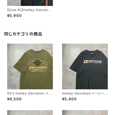
【Size.XL】Harley-Davidson
ハーレーダビッドソン 刺繍ワ
¥5,900
ンポイント スリーブロゴ ポ
ロシャツ
同じカテゴリの商品
00's Harley-Davidson ハー
Harley-Davidson ハーレーダ
レーダビッドソン 両面プリン
ビッドソン ロゴプリント メキ
¥6,500
¥5,400
ト イーグル コピーライト200
シコ製 ブラック 黒 Tシャツ
6 カーキグリーン Tシャツ