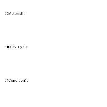
○Material○
・100%コットン
○Condition○