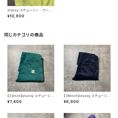
stussy ステューシー ワール
ドツアー 両面プリント ネオ
¥10,900
ングリーン スウェット トレー
ナー
同じカテゴリの商品
【32inch】stussy ステューシ
【38inch】stussy ステューシ
ー ジッパーフライ グリー
ー ジッパーフライ SSリン
¥7,400
¥6,900
ン ダブルニー ワークパンツ
ク 刺繍ロゴ ネイビー クロ
ップド丈 ワークパンツ