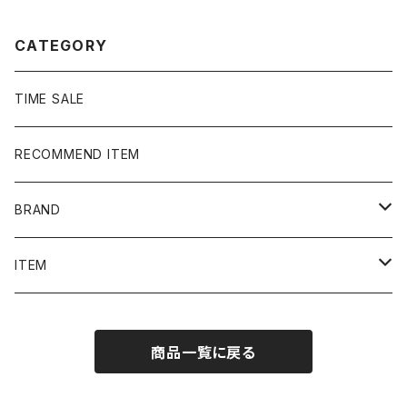
CATEGORY
TIME SALE
RECOMMEND ITEM
BRAND
NIKE
ITEM
stussy
Long Sleeve Tee
商品一覧に戻る
Supreme
Tee