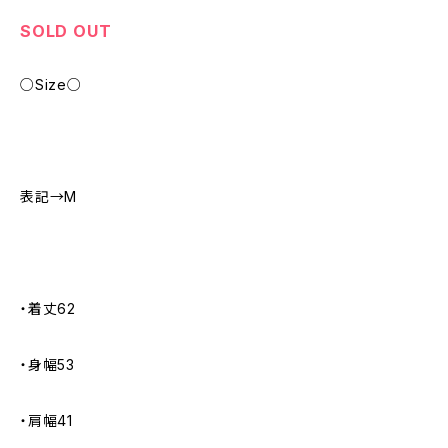
SOLD OUT
○Size○
表記→M
・着丈62
・身幅53
・肩幅41