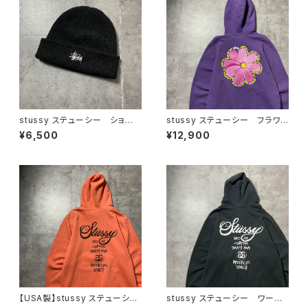
stussy ステューシー ショー
stussy ステューシー フラワ
ンフォント 刺繍ロゴ アクリル
ー グラフィック バックプリン
¥6,500
¥12,900
100% ブラック 黒 ニット
ト パープル スウェット パー
帽 ニットキャップ ビーニー
カー フーディ
【USA製】stussy ステューシ
stussy ステューシー ワール