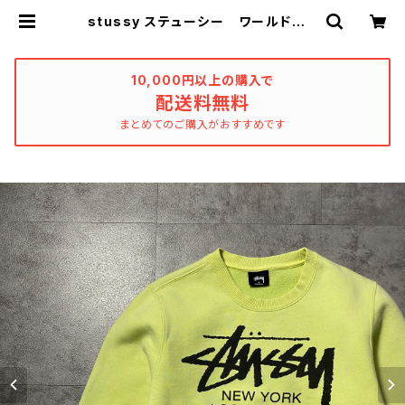
stussy ステューシー ワールドツア
ー 両面プリント ネオングリーン
スウェット トレーナー | used_clo
thing_katharsis
10,000円以上の購入で
配送料無料
まとめてのご購入がおすすめです