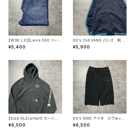
【W36 L32】Levis 550 リーバ
00's Old VANS バンズ 刺繍
イス ジッパーフライ バギ
ワンポイント ラインリブ ネイ
¥5,400
¥5,900
ー テーパード 140周年 デ
ビー ジャージ トラックジャケ
ニムパンツ ジーンズ
ット
【Size:XL】carhartt カーハー
00's NIKE ナイキ スウォッシ
ト 刺繍企業ロゴ アームプリ
ュ 刺繍ロゴ クロップド丈
¥6,500
¥6,500
ント グッドダメージ ダークグ
ブラック 黒 ナイロンショー
レー スウェット パーカー
ツ ハーフパンツ