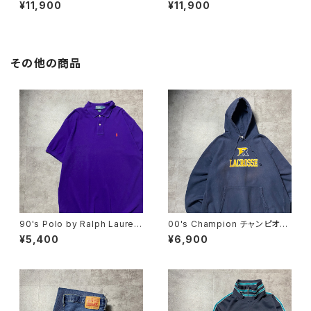
ー ワールドツアー バックプリ
ドツアー バックプリント フル
¥11,900
¥11,900
ント オレンジ スウェット パ
ジップ パーカー スウェット
ーカー フーディ
フーディ
その他の商品
90's Polo by Ralph Lauren
00's Champion チャンピオ
ポロバイラルフローレン 刺繍
ン リバースウィーブ ラクロ
¥5,400
¥6,900
ワンポイント ポニー パープ
ス プリント 2XLサイズ ネ
ル 紫 Tシャツ ポロシャツ
イビー スウェット パーカー