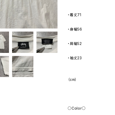
・着丈71
・身幅56
・肩幅52
・袖丈23
（cm）
○Color○