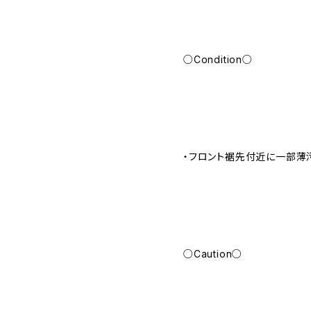
○Condition○
・フロント裾先付近に一部薄
○Caution○