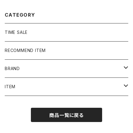
CATEGORY
TIME SALE
RECOMMEND ITEM
BRAND
NIKE
ITEM
stussy
Long Sleeve Tee
商品一覧に戻る
Supreme
Tee