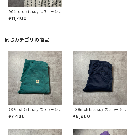
90’s old stussy ステューシ
ー マリファナ 総柄 デザイ
¥11,400
ンシャツ
同じカテゴリの商品
【32inch】stussy ステューシ
【38inch】stussy ステューシ
ー ジッパーフライ グリー
ー ジッパーフライ SSリン
¥7,400
¥6,900
ン ダブルニー ワークパンツ
ク 刺繍ロゴ ネイビー クロ
ップド丈 ワークパンツ