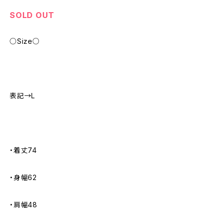
SOLD OUT
○Size○
表記→L
・着丈74
・身幅62
・肩幅48