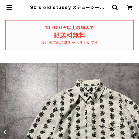
90’s old stussy ステューシー マ
リファナ 総柄 デザインシャツ | us
ed_clothing_katharsis
10,000円以上の購入で
配送料無料
まとめてのご購入がおすすめです