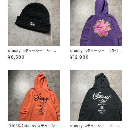
stussy ステューシー ショー
stussy ステューシー フラワ
ンフォント 刺繍ロゴ アクリル
ー グラフィック バックプリン
¥6,500
¥12,900
100% ブラック 黒 ニット
ト パープル スウェット パー
帽 ニットキャップ ビーニー
カー フーディ
【USA製】stussy ステューシ
stussy ステューシー ワール