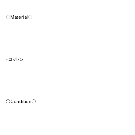
○Material○
・コットン
○Condition○