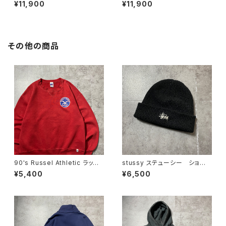
ー ワールドツアー バックプリ
ドツアー バックプリント フル
¥11,900
¥11,900
ント オレンジ スウェット パ
ジップ パーカー スウェット
ーカー フーディ
フーディ
その他の商品
90's Russel Athletic ラッセ
stussy ステューシー ショー
ルアスレチック ローカルベー
ンフォント 刺繍ロゴ アクリル
¥5,400
¥6,500
スボールチーム プリント 前V
100% ブラック 黒 ニット
メキシコ製 レッド 赤 スウェ
帽 ニットキャップ ビーニー
ット パーカー