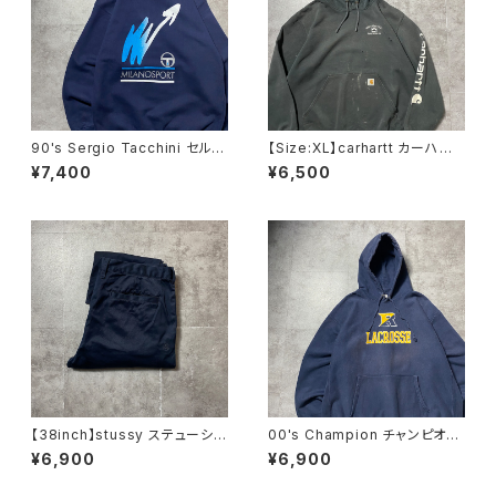
90's Sergio Tacchini セルジ
【Size:XL】carhartt カーハー
オタッキーニ 刺繍ワンポイン
ト 刺繍企業ロゴ アームプリ
¥7,400
¥6,500
ト ハーフジップ バックプリン
ント グッドダメージ ダークグ
ト ネイビー スウェット トレ
レー スウェット パーカー
ーナー
【38inch】stussy ステューシ
00's Champion チャンピオ
ー ジッパーフライ SSリン
ン リバースウィーブ ラクロ
¥6,900
¥6,900
ク 刺繍ロゴ ネイビー クロ
ス プリント 2XLサイズ ネ
ップド丈 ワークパンツ
イビー スウェット パーカー