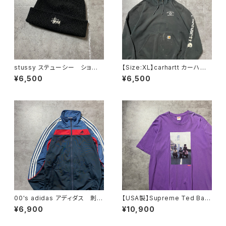
stussy ステューシー ショー
【Size:XL】carhartt カーハー
ンフォント 刺繍ロゴ アクリル
ト 刺繍企業ロゴ アームプリ
¥6,500
¥6,500
100% ブラック 黒 ニット
ント グッドダメージ ダークグ
帽 ニットキャップ ビーニー
レー スウェット パーカー
00's adidas アディダス 刺繍
【USA製】Supreme Ted Bafa
ワンポイント バックプリント
loukos “1970s Kids Photo
¥6,900
¥10,900
サイドストライプ マルチカラ
シュプリーム グラフィック フ
ー ジャージ トラックジャケッ
ォトプリント パープル 紫 T