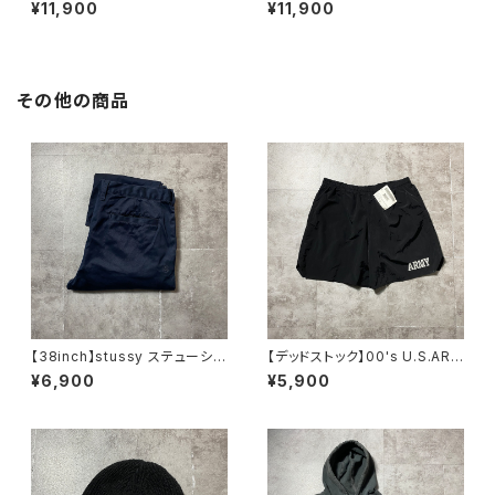
ー ワールドツアー バックプリ
ドツアー バックプリント フル
¥11,900
¥11,900
ント オレンジ スウェット パ
ジップ パーカー スウェット
ーカー フーディ
フーディ
その他の商品
【38inch】stussy ステューシ
【デッドストック】00's U.S.ARM
ー ジッパーフライ SSリン
Y アメリカ陸軍 ミリタリー ナ
¥6,900
¥5,900
ク 刺繍ロゴ ネイビー クロ
イロンショーツ トレーニングパ
ップド丈 ワークパンツ
ンツ