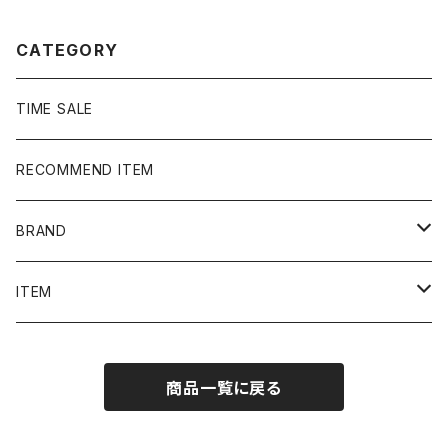
ト
シャツ
CATEGORY
TIME SALE
RECOMMEND ITEM
BRAND
NIKE
ITEM
stussy
Long Sleeve Tee
商品一覧に戻る
Supreme
Tee