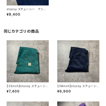
stussy ステューシー ナンバ
リング バックプリント ネイビ
¥8,400
ー Tシャツ ロンT
同じカテゴリの商品
【32inch】stussy ステューシ
【38inch】stussy ステューシ
ー ジッパーフライ グリー
ー ジッパーフライ SSリン
¥7,400
¥6,900
ン ダブルニー ワークパンツ
ク 刺繍ロゴ ネイビー クロ
ップド丈 ワークパンツ