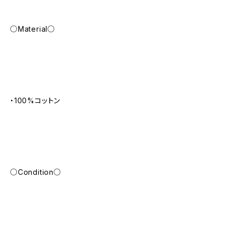
○Material○
・100%コットン
○Condition○