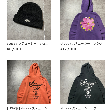
stussy ステューシー ショー
stussy ステューシー フラワ
ンフォント 刺繍ロゴ アクリル
ー グラフィック バックプリン
¥6,500
¥12,900
100% ブラック 黒 ニット
ト パープル スウェット パー
帽 ニットキャップ ビーニー
カー フーディ
【USA製】stussy ステューシ
stussy ステューシー ワール