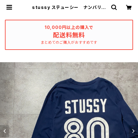
stussy ステューシー ナンバリン
グ バックプリント ネイビー Tシ
ャツ ロンT | used_clothing_ka
tharsis
10,000円以上の購入で
配送料無料
まとめてのご購入がおすすめです